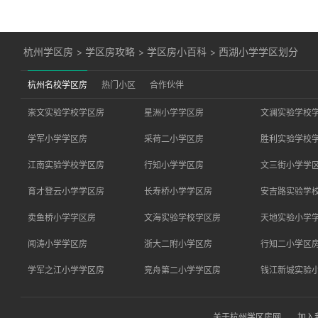
杭州学区房
>
学区房攻略
>
学区房小百科
>
西湖小学学区划分
杭州名校学区房
热门小区
合作伙伴
崇文实验学校学区房
星洲小学学区房
文澜实验学校
学军小学学区房
采荷二小学区房
胜利实验学校
江南实验学校学区房
行知小学学区房
文三街小学学
育才登云小学学区房
长寿桥小学学区房
安吉路实验学
卖鱼桥小学学区房
文海实验学校学区房
天地实验小学
闻涛小学学区房
浙大二附小学区房
行知二小学区
学军之江小学学区房
竞舟第二小学学区房
钱江新城实验
关于杭州学区房网
加入